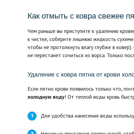
Как отмыть с ковра свежее п
Чем раньше вы приступите к удалению кровя
к чистке, соберите лишнюю жидкость сухими 
чтобы не протолкнуть влагу глубже в ковер).
не перестанет сочиться из ворса. Только по
Удаление с ковра пятна от крови хо
Если пятно крови появилось только что, по
холодную воду
! От теплой воды кровь быст
Для удобства нанесения воды используй
1
Несильно придавите тряпку рукой, чтоб
2