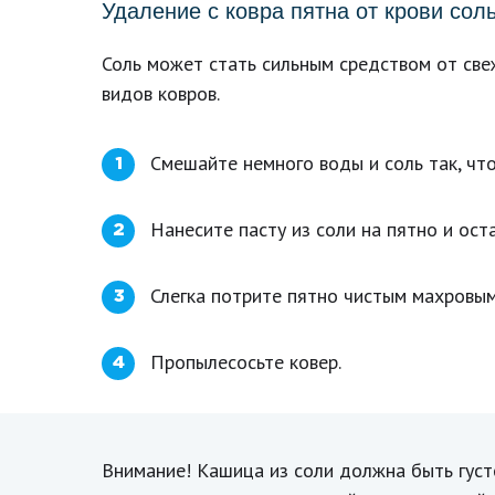
Удаление с ковра пятна от крови сол
Соль может стать сильным средством от све
видов ковров.
Смешайте немного воды и соль так, чт
1
Нанесите пасту из соли на пятно и оста
2
Слегка потрите пятно чистым махровым
3
Пропылесосьте ковер.
4
Внимание! Кашица из соли должна быть густо