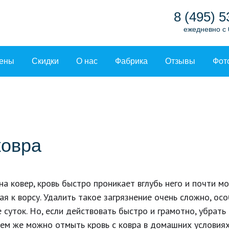
8 (495) 5
ежедневно с 
ены
Скидки
О нас
Фабрика
Отзывы
Фот
ковра
на ковер, кровь быстро проникает вглубь него и почти м
ая к ворсу. Удалить такое загрязнение очень сложно, ос
 суток. Но, если действовать быстро и грамотно, убрать
чем же можно отмыть кровь с ковра в домашних условия