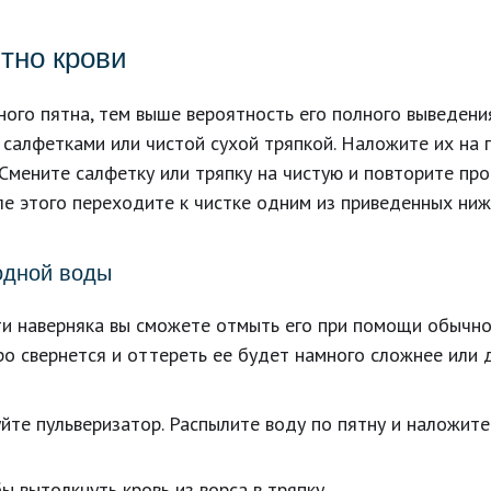
ятно крови
ного пятна, тем выше вероятность его полного выведен
салфетками или чистой сухой тряпкой. Наложите их на п
 Смените салфетку или тряпку на чистую и повторите про
сле этого переходите к чистке одним из приведенных ниж
лодной воды
чти наверняка вы сможете отмыть его при помощи обычно
ро свернется и оттереть ее будет намного сложнее или
те пульверизатор. Распылите воду по пятну и наложите 
ы вытолкнуть кровь из ворса в тряпку.