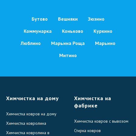
Бутово
Вешняки
Зюзино
Коммунарка
Коньково
Куркино
Люблино
Марьина Роща
Марьино
Митино
Химчистка на дому
Химчистка на
фабрике
Химчистка ковров на дому
Химчистка ковров с вывозом
Химчистка ковролина
Стирка ковров
Химчистка ковролина в