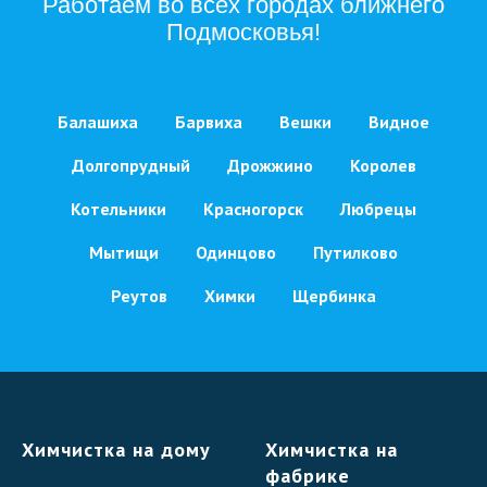
Работаем во всех городах ближнего
Подмосковья!
Балашиха
Барвиха
Вешки
Видное
Долгопрудный
Дрожжино
Королев
Котельники
Красногорск
Любрецы
Мытищи
Одинцово
Путилково
Реутов
Химки
Щербинка
Химчистка на дому
Химчистка на
фабрике